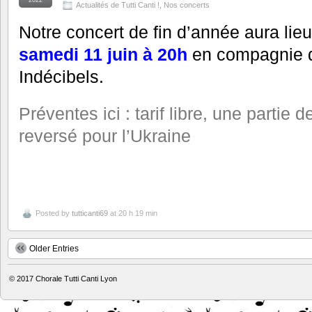
Actualités de Tutti Canti !
,
Nos concerts
Notre concert de fin d’année aura lie
samedi 11 juin à 20h
en compagnie 
Indécibels.
Préventes ici : tarif libre, une partie 
reversé pour l’Ukraine
Posted by
tutticanti69
at 20 h 19 min
Older Entries
© 2017
Chorale Tutti Canti Lyon