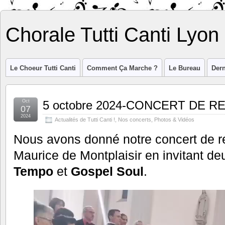
Chorale Tutti Canti Lyon
Le Choeur Tutti Canti
Comment Ça Marche ?
Le Bureau
Dern
Oct
5 octobre 2024-CONCERT DE 
07
2024
Actualités de Tutti Canti !
,
Nos concerts
,
Photos & Vidéos
Nous avons donné notre concert de ren
Maurice de Montplaisir en invitant d
Tempo
et
Gospel Soul
.