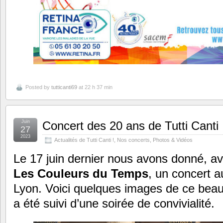
Posted by
tutticanti69
at 22 h 37 min
Juin
Concert des 20 ans de Tutti Canti
27
2023
Actualités de Tutti Canti !
,
Nos concerts
,
Photos & Vidéos
Le 17 juin dernier nous avons donné, av
Les Couleurs du Temps
, un concert a
Lyon. Voici quelques images de ce be
a été suivi d’une soirée de convivialité.