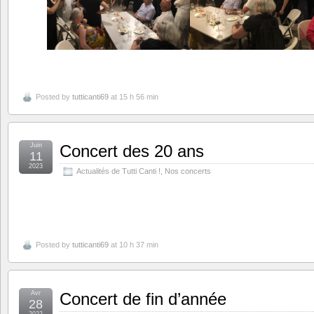
Posted by
tutticanti69
at 15 h 56 min
Juin
Concert des 20 ans
11
2023
Actualités de Tutti Canti !
,
Nos concerts
Posted by
tutticanti69
at 10 h 37 min
Avr
Concert de fin d’année
28
2022