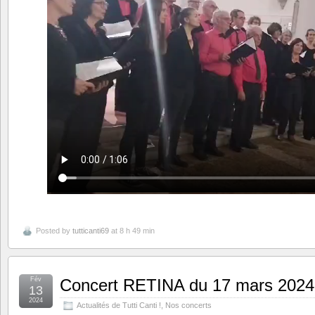
Posted by
tutticanti69
at 8 h 49 min
Fév
Concert RETINA du 17 mars 2024
13
2024
Actualités de Tutti Canti !
,
Nos concerts