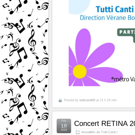
Posted by
tutticanti69
at 21 h 25 min
Fév
Concert RETINA 2
18
2026
Actualités de Tutti Canti !