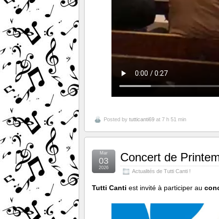
Posted by
tutticanti69
at 7 h 51 min
Mar
Concert de Printe
03
2026
Actualités de Tutti Canti !
Tutti Canti
est invité à participer au
conc