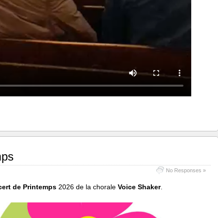
mps
No Responses »
ert de Printemps
2026 de la chorale
Voice Shaker
.