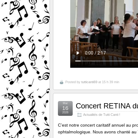
Posted by
tutticanti69
at 15 h 39 min
Mar
Concert RETINA d
16
2026
Actualités de Tutti Canti !
C’est notre concert caritatif annuel au p
ophtalmologique. Nous avons chanté au T