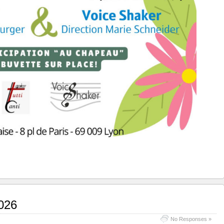
026
No Responses »