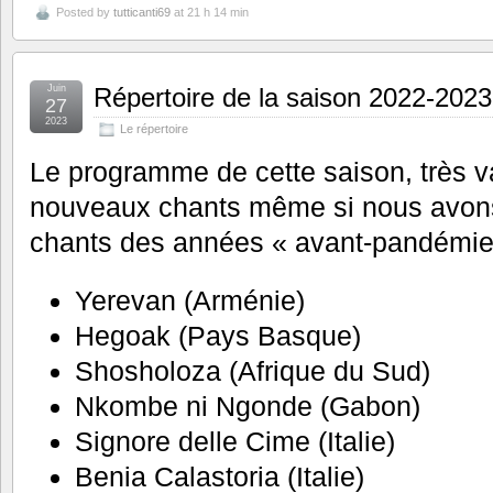
Posted by
tutticanti69
at 21 h 14 min
Juin
Répertoire de la saison 2022-2023
27
2023
Le répertoire
Le programme de cette saison, très v
nouveaux chants même si nous avons
chants des années « avant-pandémie
Yerevan (Arménie)
Hegoak (Pays Basque)
Shosholoza (Afrique du Sud)
Nkombe ni Ngonde (Gabon)
Signore delle Cime (Italie)
Benia Calastoria (Italie)