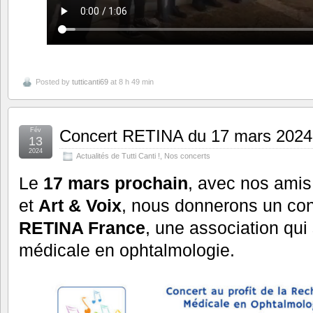
Posted by
tutticanti69
at 8 h 49 min
Fév
Concert RETINA du 17 mars 2024
13
2024
Actualités de Tutti Canti !
,
Nos concerts
Le
17 mars prochain
, avec nos ami
et
Art & Voix
, nous donnerons un conce
RETINA France
, une association qui
médicale en ophtalmologie.