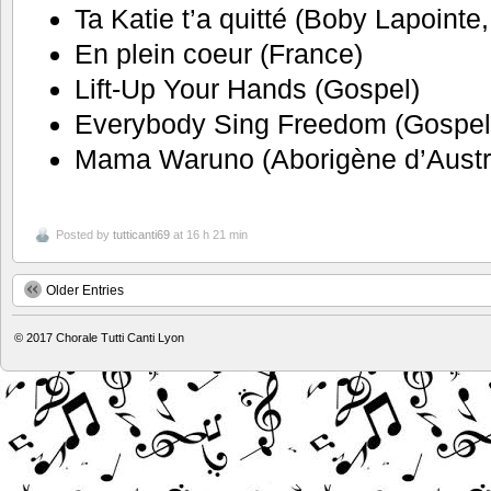
Ta Katie t’a quitté (Boby Lapointe
En plein coeur (France)
Lift-Up Your Hands (Gospel)
Everybody Sing Freedom (Gospel
Mama Waruno (Aborigène d’Austra
Posted by
tutticanti69
at 16 h 21 min
Older Entries
© 2017
Chorale Tutti Canti Lyon