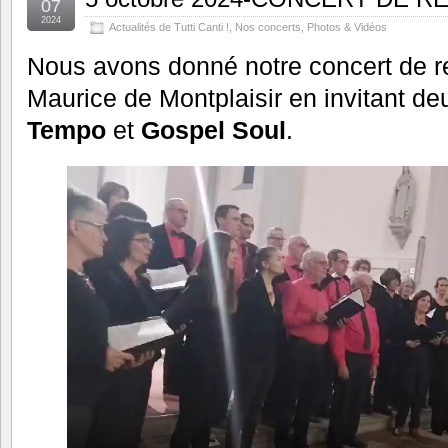
07
2024
Actualités de Tutti Canti !
,
Nos concerts
,
Photos & Vidéos
Nous avons donné notre concert de ren
Maurice de Montplaisir en invitant d
Tempo
et
Gospel Soul
.