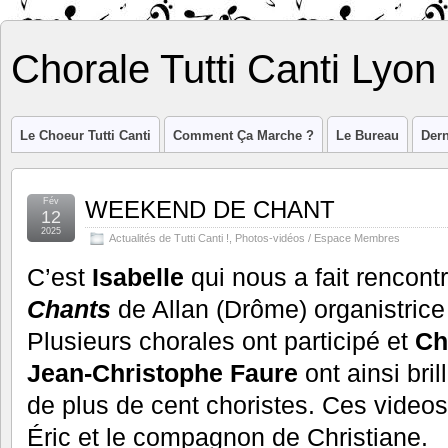
Chorale Tutti Canti Lyon
Le Choeur Tutti Canti
Comment Ça Marche ?
Le Bureau
Dern
Fév
WEEKEND DE CHANT
12
2025
Actualités de Tutti Canti !
,
Photos-vidéos / Espace Membres
C’est
Isabelle
qui nous a fait rencont
Chants
de Allan (Drôme) organistric
Plusieurs chorales ont participé et
Chr
Jean-Christophe Faure
ont ainsi bri
de plus de cent choristes. Ces videos
Éric et le compagnon de Christiane.