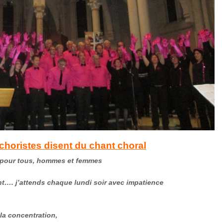
choristes disent du chant choral
 pour tous, hommes et femmes
ant….
j’attends chaque lundi soir avec impatience
 la concentration
,